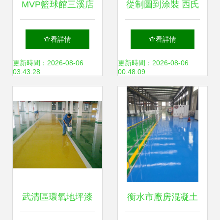
MVP籃球館三溪店
從制圖到涂裝 西氏
室內外涂裝工程 專
醫用橡膠制品項目
查看詳情
查看詳情
業涂裝打造卓越運
施工圖紙的價值與
更新時間：2026-08-06
更新時間：2026-08-06
03:43:28
00:48:09
動空間
施工關鍵
武清區環氧地坪漆
衡水市廠房混凝土