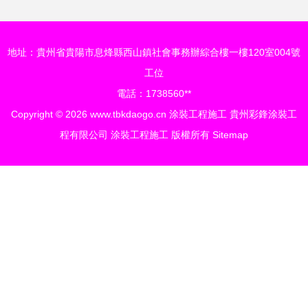
地址：貴州省貴陽市息烽縣西山鎮社會事務辦綜合樓一樓120室004號
工位
電話：1738560**
Copyright © 2026
www.tbkdaogo.cn
涂裝工程施工
貴州彩鋒涂裝工
程有限公司
涂裝工程施工
版權所有
Sitemap