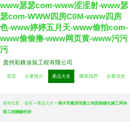
www瑟瑟com-www涩涩射-www瑟
瑟com-WWW四房C0M-www四房
色-www婷婷五月天-www偷拍com-
www偷偷撸-www网页黄-www污污
污
貴州彩鋒涂裝工程有限公司
首頁
企業簡介
產品大全
聯系我們
企業信息
當前位置：
首頁
>
產品大全
>
衡水市廠房混凝土地面無縫化施工與涂
裝工程關鍵技術