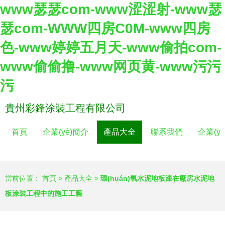
www瑟瑟com-www涩涩射-www瑟
瑟com-WWW四房C0M-www四房
色-www婷婷五月天-www偷拍com-
www偷偷撸-www网页黄-www污污
污
貴州彩鋒涂裝工程有限公司
首頁
企業(yè)簡介
產品大全
聯系我們
企業(y
當前位置：
首頁
>
產品大全
>
環(huán)氧水泥地板漆在廠房水泥地
板涂裝工程中的施工工藝