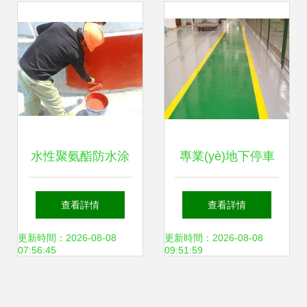
建設為您打造堅實
盛宴已開啟
耐用地坪
水性聚氨酯防水涂
專業(yè)地下停車
料涂裝工程施工要
場環(huán)氧地坪
查看詳情
查看詳情
點與規(guī)范
施工全解析——以
更新時間：2026-08-08
更新時間：2026-08-08
07:56:45
09:51:59
安徽合肥乘林環