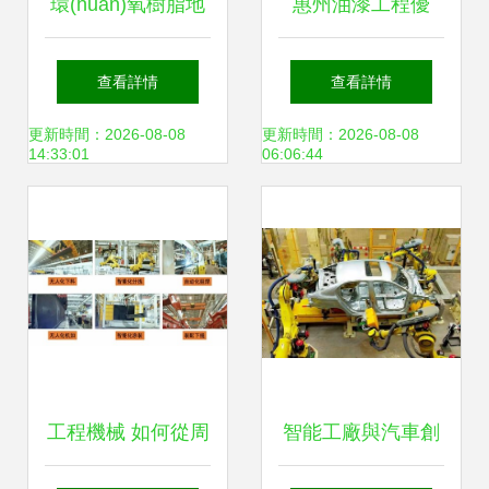
環(huán)氧樹脂地
惠州油漆工程優
板漆工程涂裝施工
(yōu)選指南 專業
查看詳情
查看詳情
詳解
(yè)涂裝，信賴勇
更新時間：2026-08-08
更新時間：2026-08-08
14:33:01
06:06:44
利涂裝工程
工程機械 如何從周
智能工廠與汽車創