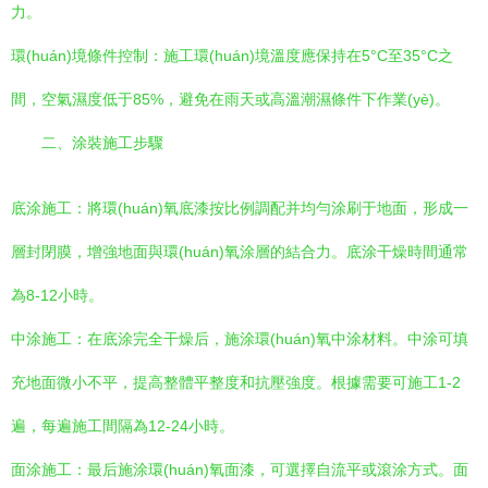
力。
環(huán)境條件控制：施工環(huán)境溫度應保持在5°C至35°C之
間，空氣濕度低于85%，避免在雨天或高溫潮濕條件下作業(yè)。
二、涂裝施工步驟
底涂施工：將環(huán)氧底漆按比例調配并均勻涂刷于地面，形成一
層封閉膜，增強地面與環(huán)氧涂層的結合力。底涂干燥時間通常
為8-12小時。
中涂施工：在底涂完全干燥后，施涂環(huán)氧中涂材料。中涂可填
充地面微小不平，提高整體平整度和抗壓強度。根據需要可施工1-2
遍，每遍施工間隔為12-24小時。
面涂施工：最后施涂環(huán)氧面漆，可選擇自流平或滾涂方式。面