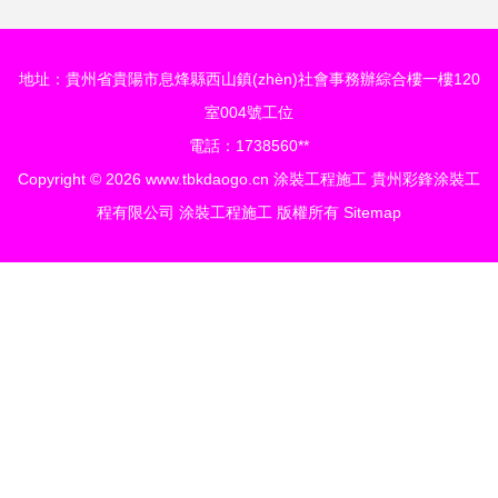
(huán)氧地坪為例
地址：貴州省貴陽市息烽縣西山鎮(zhèn)社會事務辦綜合樓一樓120
室004號工位
電話：1738560**
Copyright © 2026
www.tbkdaogo.cn
涂裝工程施工
貴州彩鋒涂裝工
程有限公司
涂裝工程施工
版權所有
Sitemap