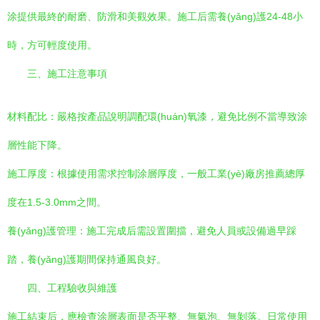
涂提供最終的耐磨、防滑和美觀效果。施工后需養(yǎng)護24-48小
時，方可輕度使用。
三、施工注意事項
材料配比：嚴格按產品說明調配環(huán)氧漆，避免比例不當導致涂
層性能下降。
施工厚度：根據使用需求控制涂層厚度，一般工業(yè)廠房推薦總厚
度在1.5-3.0mm之間。
養(yǎng)護管理：施工完成后需設置圍擋，避免人員或設備過早踩
踏，養(yǎng)護期間保持通風良好。
四、工程驗收與維護
施工結束后，應檢查涂層表面是否平整、無氣泡、無剝落。日常使用