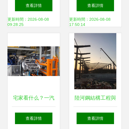
期股中孕育偉大公
(chuàng)新 2024年
查看詳情
查看詳情
司（下）——驪閱
汽車制造業(yè)博
更新時間：2026-08-08
更新時間：2026-08-08
09:28:25
17:50:14
Knight Read 涂裝
覽會涂裝工程施工
工程施工篇
專題前瞻
宅家看什么？一汽
陸河鋼結構工程與
奔騰“透明工廠”邀
涂裝工程綜合造價
查看詳情
查看詳情