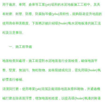
用于廠房、車間、倉庫等工業(yè)場所的水泥地板施工工程中。其具
有耐磨、耐壓、防塵、防腐蝕等優(yōu)異特性，能夠顯著提升地面的
使用壽命和美觀度。下面將詳細介紹環(huán)氧水泥地板漆的施工流
程及注意事項。
一、施工前準備
地面檢查與處理：施工前需對水泥地面進行全面檢查，確保地面平
整、堅實、無油污、無松散物。如有裂縫或坑洼，需先用環(huán)氧
砂漿進行修補。
清潔與打磨：使用專業(yè)清潔設備清除地面灰塵和雜物，并通過機
械打磨去除表面浮漿，增加地面粗糙度，以提高環(huán)氧漆的附著