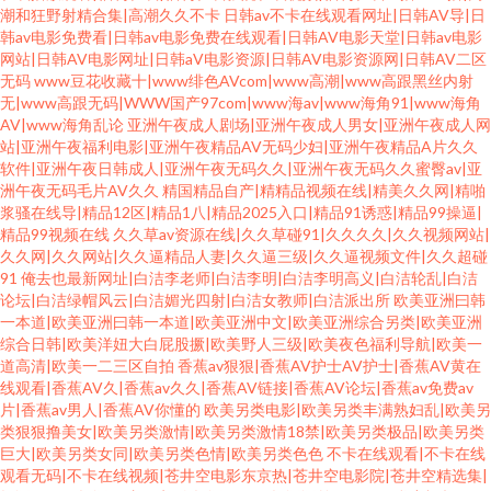
潮和狂野射精合集|高潮久久不卡
日韩av不卡在线观看网址|日韩AV导|日
韩av电影免费看|日韩av电影免费在线观看|日韩AV电影天堂|日韩av电影
网站|日韩AV电影网址|日韩aV电影资源|日韩AV电影资源网|日韩AV二区
无码
www豆花收藏十|www绯色AVcom|www高潮|www高跟黑丝内射
无|www高跟无码|WWW国产97com|www海av|www海角91|www海角
AV|www海角乱论
亚洲午夜成人剧场|亚洲午夜成人男女|亚洲午夜成人网
站|亚洲午夜福利电影|亚洲午夜精品AV无码少妇|亚洲午夜精品A片久久
软件|亚洲午夜日韩成人|亚洲午夜无码久久|亚洲午夜无码久久蜜臀av|亚
洲午夜无码毛片AV久久
精国精品自产|精精品视频在线|精美久久网|精啪
浆骚在线导|精品12区|精品1八|精品2025入口|精品91诱惑|精品99操逼|
精品99视频在线
久久草av资源在线|久久草碰91|久久久久|久久视频网站|
久久网|久久网站|久久逼精品人妻|久久逼三级|久久逼视频文件|久久超碰
91
俺去也最新网址|白洁李老师|白洁李明|白洁李明高义|白洁轮乱|白洁
论坛|白洁绿帽风云|白洁媚光四射|白洁女教师|白洁派出所
欧美亚洲曰韩
一本道|欧美亚洲曰韩一本道|欧美亚洲中文|欧美亚洲综合另类|欧美亚洲
综合日韩|欧美洋妞大白屁股撅|欧美野人三级|欧美夜色福利导航|欧美一
道高清|欧美一二三区自拍
香蕉av狠狠|香蕉AV护士AV护士|香蕉AV黄在
线观看|香蕉AV久|香蕉av久久|香蕉AV链接|香蕉AV论坛|香蕉av免费av
片|香蕉av男人|香蕉AV你懂的
欧美另类电影|欧美另类丰满熟妇乱|欧美另
类狠狠撸美女|欧美另类激情|欧美另类激情18禁|欧美另类极品|欧美另类
巨大|欧美另类女同|欧美另类色情|欧美另类色色
不卡在线观看|不卡在线
观看无码|不卡在线视频|苍井空电影东京热|苍井空电影院|苍井空精选集|