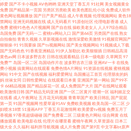
婷爱
国产不卡小视频
AV色哟哟
亚洲天堂丁香五月
91社网
美女视频黄全
产综合另类ts 亚洲人成看片网址 91在线视频导航 国产剧情三区 日韩午夜成
免费
国产精品第一页国
另类区另类欧美
欧美色图乱伦小说
免费成人软件
黄色网址视频播放
国产日产美产精品
成人午夜视频
伦理视频网站
黄色18
禁网站
亚洲无码视频在线
成人无码看片
91原创社区
伦理电影香港
成人
人网站 超碰在线98国产 欧美日韩国产91 香蕉影剧院 九一网页版 91国产在线
免费
蜜桃91色色
A片视频网
国产自在线
操欧美老女人
人人97综合精品
岛国免费
国产无码一二
蜜桃tv网站入口
国产第66页
另类国产在线
熟女
老司机午夜成人 天堂社区大香蕉 自慰自拍 超碰人人草73 影音先锋97干 丝足
自拍偷拍
青青久视频
久草新视频在线
激情深爱欧美激情
91视频官网国产
狠狠操-91
91我要操
国产ts视频网站
国产美女视频网站
91视频成人下载
国产无码色色
91香蕉亚洲精品
91伊人加勒比
欧美狠狠插
日韩精品高清
福利影院 抖阴免费网页 婷婷日本色 超碰丝袜 久久国产媒体 五月天午夜性爱
黄色av网
日本波多野吉衣
日韩在线观看精品
日本一级电影
久草网页
97
免费艹
岛国一区二区
岛国动作片在
波多野吉衣三级
亚洲AV一卡
在线免
91微拍福利视频 国产资源站 伊人91福利 欧美人妖一区 成人欧美 青娱乐老司
费小视频
搞黄网站在线观看
免费色情A片网扯
91资源在线视频
蜜桃视频
网站
91中文
国产在线视频
福利爱爱网址
岛国搬运工首页
伦理朋友的妈
妈
丝袜女同
日韩性爱网址
在线观看日本黄
亚洲国产第一网站
国产99不
机 香蕉自拍网 AV视颇 激情五月天宗合 五月天韩国不卡 99人人操 国产伪娘视
卡
66精品视频
国产精品探花一区
成人免费国产大片
国产在线网址观看
欧美激情日韩
国产精品无码亚洲
国产一区二区黄片
喷潮一区
福利姬足交
频 男同看片 五月天极品盛宴 91精品色 大香蕉伊人91 国厂黄色 午夜视频无码
在线看
成人午夜网址
五月花无码视频
青青草国产
欧美日韩乱
国产屁屁
第一页
91国产视频网
性爱草逼91AV
免费欧美视频
欧美岛国一区二区
少
妇喷水18禁
51漫画APP
丁香五月花激情网
欧美爱爱tv视频
免费五月丁
超碰九九 黄色仓库app 中日韩欧美色图 成人三级网址 人妻性交影院 91网站入
香视频
97香蕉超级碰碰
国产免费看二区
三级黄色片网站
综合网黄
在线
播放观看
欧美电影在线
伦理片在哪里看
蜜桃午夜网
久草资源在
日本三
口桃色 白丝喷水网站 精品二区精品 伊人成成人 极品美乳无圣光 五月天变态
级大全
久久福利
福利所导航视频
成人片免费
国产第9页
中文字幕bt原声