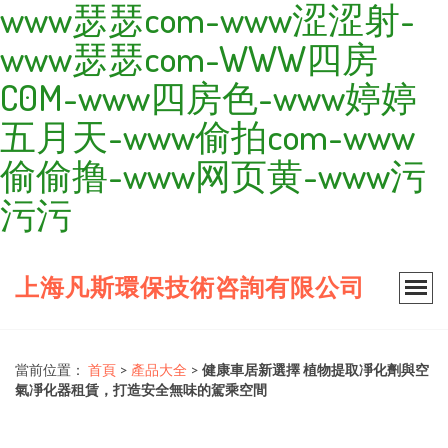
www瑟瑟com-www涩涩射-
www瑟瑟com-WWW四房
C0M-www四房色-www婷婷
五月天-www偷拍com-www
偷偷撸-www网页黄-www污
污污
上海凡斯環保技術咨詢有限公司
當前位置：
首頁
>
產品大全
>
健康車居新選擇 植物提取凈化劑與空
氣凈化器租賃，打造安全無味的駕乘空間