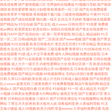
韩高清免费
国产激情视频三区
宅男福利在线播放
91视频污导航
国产啪亚
洲国
欧美性爱密臀
疯狂少妇喷潮
欧美肏屄一区二区
国产乱伦免费观看
偷拍草草草
97狠狠插
香蕉视频下载污版
三级黄色视频网址
午夜99
91日
逼视频
国产成在线观看
萌白酱一线天
乱伦五月天婷婷
美腿丝袜在线观看
国产精品3p
91综合碰
国产乱女乱
成人xxxxx
日韩伦理片
91色爱
免费黄
色av网址
欧美肥老妇
欧美在线tv
加勒比在线视屏
国产美女在线免费
91
香蕉污APP
国产高清自拍一区
第一页草草影院
韩日成人
精品福利
91天
堂一区二区
日韩a级电影
国产二区高清
国产www视频
国产粉嫩
国产男女
猛视频
91社在线看
欧美日韩黄色片
变态另态另类2
91李宗精品
黑丝袜自
慰喷水
乱伦五月
国产无码网站
三级无毒免费
青青草51
91丝袜在线
91九
色在线观看
91插
成人中文字幕免费
成年人网站视频
免费在线影院
日本
欧美第一页
国产ts在线观看
午夜影院国产在线
91操在线观看
日韩在线播
放视频
成人大片一级天天
内射性爱网址大全
欧美社区第一页
欧美在线视
频播放
91视频污污污
超碰在线公开
AV蜜桃吃瓜
日本欧美在线看
国产精
选免费视频
国产精品91视频
69热最新网址
无码白丝强行免费
激情影院
日韩
久草123
福利欧美在线
成人片无码
日韩成人极品视频
国产在线诱惑
乱人xxxxx
超黄无码
三级黄色图片
91免费看视频
精品午夜福利网
精品亚
洲成a人
国产精品萌白酱
日本理论
91操电影
91一区
成人精品无
91国产
小视频
日韩美女免费直播
A片网站网址
激情文学色
国产主播第37页
青久
青青
日本精品在线播放
三级A片
国产日韩亚洲综合
91短视频网站
欧美骚
网站
丁香五月天亚洲
欧美大粗吊人妖
深夜福利亚洲
人兽福利导航
91叉
叉操小骚逼
成人18视频
欧美大鸡吧
草逼wwww
久草福利免费试看
岛国