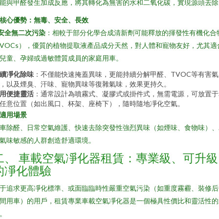
能與甲醛發生加成反應，將其轉化為無害的水和二氧化碳，實現源頭去除
. 核心優勢：無毒、安全、長效
安全無二次污染
：相較于部分化學合成清新劑可能釋放的揮發性有機化合
VOCs），優質的植物提取液產品成分天然，對人體和寵物友好，尤其適
兒童、孕婦或過敏體質成員的家庭用車。
續凈化除味
：不僅能快速掩蓋異味，更能持續分解甲醛、TVOC等有害氣
，以及煙臭、汗味、寵物異味等復雜氣味，效果更持久。
用便捷靈活
：通常設計為噴霧式、凝膠式或掛件式，無需電源，可放置于
任意位置（如出風口、杯架、座椅下），隨時隨地凈化空氣。
. 適用場景
車除醛、日常空氣維護、快速去除突發性強烈異味（如煙味、食物味）、
氣味敏感的人群創造舒適環境。
二、 車載空氣凈化器租賃：專業級、可升級
的凈化體驗
于追求更高凈化標準、或面臨臨時性嚴重空氣污染（如重度霧霾、裝修后
間用車）的用戶，租賃專業車載空氣凈化器是一個極具性價比和靈活性的
。