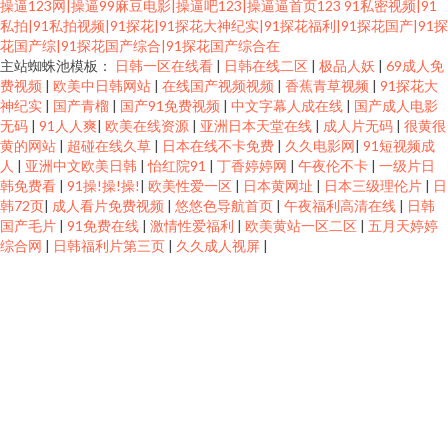
操逼123网|操逼99麻豆电影|操逼吧123|操逼逼首页123
91私密视频|91
私拍|91私拍视频|91探花|91探花大神纪实|91探花福利|91探花国产|91探
花国产综|91探花国产综合|91探花国产综合在
主站蜘蛛池模板：
日韩一区在线看
|
日韩在线二区
|
极品人妖
|
69成人免
费视频
|
欧美中日韩网站
|
在线国产视频视频
|
香蕉青草视频
|
91探花大
神纪实
|
国产青榴
|
国产91免费视频
|
中文字幕人成在线
|
国产成人电影
无码
|
91人人爽
|
欧美在线资源
|
亚洲日本天堂在线
|
成人片无码
|
很黄很
黄的网站
|
超碰在线久草
|
日本在线不卡免费
|
久久电影网
|
91短视频成
人
|
亚洲中文欧美日韩
|
怡红院91
|
丁香婷婷网
|
午夜伦不卡
|
一级片日
韩免费看
|
91操!操!操!
|
欧美性爱一区
|
日本黄网址
|
日本三级理伦片
|
日
韩72页
|
成人看片免费视频
|
悠悠色导航首页
|
午夜福利高清在线
|
日韩
国产毛片
|
91免费在线
|
激情性爱福利
|
欧美黄站一区二区
|
五月天婷婷
综合网
|
日韩福利片第三页
|
久久成人视屏
|