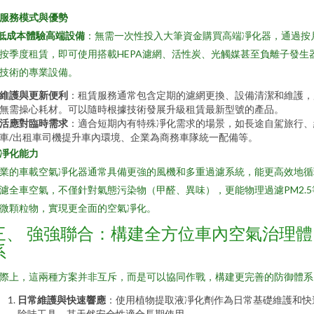
. 服務模式與優勢
低成本體驗高端設備
：無需一次性投入大筆資金購買高端凈化器，通過按
按季度租賃，即可使用搭載HEPA濾網、活性炭、光觸媒甚至負離子發生
技術的專業設備。
維護與更新便利
：租賃服務通常包含定期的濾網更換、設備清潔和維護，
無需操心耗材。可以隨時根據技術發展升級租賃最新型號的產品。
活應對臨時需求
：適合短期內有特殊凈化需求的場景，如長途自駕旅行、
車/出租車司機提升車內環境、企業為商務車隊統一配備等。
. 凈化能力
業的車載空氣凈化器通常具備更強的風機和多重過濾系統，能更高效地循
濾全車空氣，不僅針對氣態污染物（甲醛、異味），更能物理過濾PM2.5
微顆粒物，實現更全面的空氣凈化。
三、 強強聯合：構建全方位車內空氣治理體
系
際上，這兩種方案并非互斥，而是可以協同作戰，構建更完善的防御體系
日常維護與快速響應
：使用植物提取液凈化劑作為日常基礎維護和快
除味工具，其天然安全性適合長期使用。