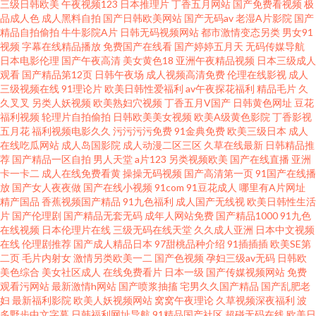
三级日韩欧美
午夜视频123
日本推理片
丁香五月网站
国产免费看视频
极
品成人色
成人黑料自拍
国产日韩欧美网站
国产无码av
老湿A片影院
国产
另类 丝袜自慰一区 超碰在线资源站 午夜福利局 久久导航色色 伊人成人在线
精品自拍偷拍
牛牛影院A片
日韩无码视频网站
都市激情变态另类
男女91
视频
字幕在线精品播放
免费国产在线看
国产婷婷五月天
无码传媒导航
成人精品久久 日韩色情激情 97福利社区视频 日本污www AV高清福利 老湿影
日本电影伦理
国产午夜高清
美女黄色18
亚洲午夜精品视频
日本三级成人
观看
国产精品第12页
日韩午夜场
成人视频高清免费
伦理在线影视
成人
三级视频在线
91理论片
欧美日韩性爱福利
av午夜探花福利
精品毛片
久
院免费 91热爆分类视频 内射白丝JK 色爺爺网站视频 91白丝网址 大香蕉
久叉叉
另类人妖视频
欧美熟妇穴视频
丁香五月V国产
日韩黄色网址
豆花
福利视频
轮理片自拍偷拍
日韩欧美美女视频
欧美A级黄色影院
丁香影视
WWW 青青国产区91 午夜桃色av 97亚洲精品成人 人人艹人 日本www视频
五月花
福利视频电影久久
污污污污免费
91金典免费
欧美三级日本
成人
在线吃瓜网站
成人岛国影院
成人动漫二区三区
久草在线最新
日韩精品推
荐
国产精品一区自拍
男人天堂
a片123
另类视频欧美
国产在线直播
亚洲
卡一卡二
成人在线免费看黄
操操无码视频
国产高清第一页
91国产在线播
放
国产女人夜夜做
国产在线小视频
91com
91豆花成人
哪里有A片网址
精产国品
香蕉视频国产精品
91九色福利
成人国产无线视
欧美日韩性生活
片
国产伦理剧
国产精品无套无码
成年人网站免费
国产精品1000
91九色
在线视频
日本伦理片在线
三级无码在线天堂
久久成人亚洲
日本中文视频
在线
伦理剧推荐
国产成人精品日本
97甜桃品种介绍
91插插插
欧美SE第
二页
毛片内射女
激情另类欧美一二
国产色视频
孕妇三级av无码
日韩欧
美色综合
美女社区成人
在线免费看片
日本一级
国产传媒视频网站
免费
观看污网站
最新激情h网站
国产喷浆抽搐
宅男久久国产精品
国产乱肥老
妇
最新福利影院
欧美人妖视频网站
窝窝午夜理论
久草视频深夜福利
波
多野步中文字幕
日韩福利网址导航
91精品国产社区
超碰无码在线
欧美日