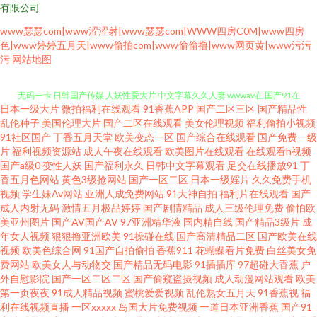
有限公司
www瑟瑟com|www涩涩射|www瑟瑟com|WWW四房C0M|www四房
色|www婷婷五月天|www偷拍com|www偷偷撸|www网页黄|www污污
免费观看网站91 精品天天爽天天干 www操C〇M 福利社五月天 91呦女呦女
污
网站地图
无码一卡 日韩国产传媒 人妖性爱大片 中文字幕久久人妻 wwwav在 国产91在
日本一级大片
微拍福利在线观看
91香蕉APP
国产二区三区
国产精品性
线看 第一福利航官方 成人小视频网站 黑丝91视频 欧美日韩福利微拍 人人乐
乱伦种子
美国伦理大片
国产二区在线观看
美女伦理视频
福利偷拍小视频
91社区国产
丁香五月天堂
欧美变态一区
国产综合在线观看
国产免费一级
片
福利视频资源站
成人午夜在线观看
欧美图片在线观看
在线观看h视频
人人操 欧美卡久久 久久草精品视频 久草首页国产 玖玖在线精品 欧美肏屄精
国产a级0
变性人妖
国产福利永久
日韩中文字幕观看
足交在线播放91
丁
香五月色网站
黄色3级抢网站
国产一区二区
日本一级婬片
久久免费手机
品区别 丝袜后入啊啊啊 97豆花 波多野吉依电影 AV福利激情 中文字幕日本熟
视频
学生妹Av网站
亚洲人成免费网站
91大神自拍
福利片在线观看
国产
成人内射无码
激情五月极品婷婷
国产剧情精品
成人三级伦理免费
偷怕欧
美亚州图片
国产AV国产AV
97亚洲精华液
国内精自线
国产精品3级片
成
女 91视频大全 91在线观看视频 国产久久男人天堂 深夜视频福利无码 91资源
年女人视频
狠狠撸亚洲欧美
91操碰在线
国产高清精品二区
国产欧美在线
视频
欧美色综合网
91国产自拍偷拍
香蕉911
花蝴蝶看片免费
白丝美女免
网址 国产精品成年 成人网址在线播放 超碰人人公开 变态91 高清伦理 欧美少
费网站
欧美女人与动物交
国产精品无码电影
91插插库
97超碰大香蕉
户
外自慰影院
国产一区二区二区
国产偷窥盗摄视频
成人动漫网站观看
欧美
第一页夜夜
91成人精品视频
蜜桃爱爱视频
乱伦熟女五月天
91香蕉视
福
女性交开包 亚洲色图28 91大赛福利视频 97爽片 91茄子老司机 亚洲特黄 伪
利在线视频直播
一区xxxxx
岛国大片免费视频
一道日本亚洲香蕉
国产91