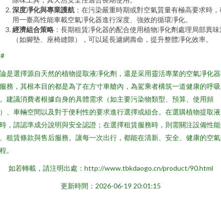
深度凈化與專業護航
：在污染嚴重時期或對空氣質量有極高要求時，
用一臺高性能車載空氣凈化器進行深度、強效的循環凈化。
經濟組合策略
：長期租賃凈化器的配合使用植物凈化劑處理局部異味
（如腳墊、座椅縫隙），可以延長濾網壽命，提升整體凈化效率。
##
論是選擇源自天然的植物提取液凈化劑，還是采用靈活專業的空氣凈化器
服務，其根本目的都是為了在方寸車艙內，為駕乘者構筑一道健康的呼吸
。建議消費者根據自身的具體需求（如主要污染物類型、預算、使用頻
）、車輛空間以及對于便利性的要求進行選擇或組合。在選購植物提取液
時，請認準成分說明與安全認證；在選擇租賃服務時，則需關注設備性能
、租賃條款與售后服務。讓每一次出行，都能在清新、安全、健康的空氣
程。
如若轉載，請注明出處：http://www.tbkdaogo.cn/product/90.html
更新時間：2026-06-19 20:01:15