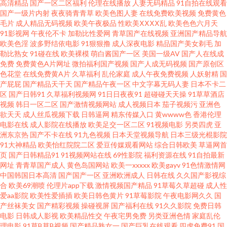
高清精品
国产一区二区福利
伦理在线播放
人妻无码精品
91自拍在线观看
娘自慰 亚洲国产精品久久 97福利社 91网站免费入口 超碰伊人97 大香蕉伊人
国产一级片内射
夜夜骑青青草
欧美色图人妻
在线免费欧美视频
免费黄色
毛片
成人精品无码视频
欧美午夜极品
性欧美ⅩⅩⅩⅩ乱
欧美色色六月天
91影视网
午夜伦不卡
加勒比性爱网
青草国产在线视频
亚洲国产精品导航
毛 东京热九九综合部 巨乳探花 日韩中文三级 少妇一二区 四虎黄色片电影院
欧美色淫
波多野结依电影
91狠狠撸
成人深夜电影
精品国产美女剃毛
加
勒比熟女
91碰在线
欧美裸模
萌白酱国产一区
美国一级AV
国产人在线成
亚洲黑料区 伊人成人大香蕉 女同操操操操 国产精品群交 福利影院在线观看
免费
免费黄色A片网址
微拍福利国产视频
国产人成无码视频
国产原创区
色花堂
在线免费黄A片
久草福利
乱伦家庭
成人午夜免费视频
人妖射精
国
产屁屁
国产精品天干天
国产精品午夜一区
中文字幕无码人妻
日本不卡二
黑人操小萝莉 九一精品视频网站 欧美AⅤ在线观看 青娱乐AV首页 日韩肏屄精
区
国产日韩91
久草福利视频网
91日日夜夜91
超碰碰天天操
91草草酒店
视频
韩日一区二区
国产激情视频网站
成人视频日本
茄子视频污
亚洲色
品 深夜福利入口 一本色色免费视频 99热cn 午夜激情久久激情 99国产丝袜在
欲天天
成人丝瓜视频下载
日韩逼网
精东传媒入口
黄wwww色
香港伦理
电影在线
成人影院在线播放
欧美足交一区二区
91视频电影
另类四虎
亚
洲东京热
国产不卡在线
91九色视频
日本天堂视频导航
日本三级光棍影院
线 国产情侣啪啪啪 久草免费欧美 日本成人免费 AV午夜影视 国产日韩久久视
91大神精品
欧美怡红院院二区
爱豆传媒观看网站
综合日韩欧美
草逼网首
页
国产日韩精品91
91视频网站在线
69性影院
福利资源在线
91自拍最新
频 九九热这里只有精 日韩中文在线一线 熟妇91在线视频 97青青草超碰 东京
网址
青青草国产成人
黄色岛国网站
欧美一xxxxx
欧美gayv
91色情激情网
中国韩国日本高清
国产国产一区
亚洲欧洲成人
日韩在线
久久国产影视综
合
欧美69潮喷
伦理片app下载
激情视频国产精品
91草莓久草超碰
成人性
热资源站 久草福利流水视频 九九九毛片在线 天天撸天天干 午夜久久伦理福
爱aa影院
欧美性爱插插
欧美日韩色黄片
91草莓影院
午夜电影网久久
国
产丝袜美女
国产精彩视频
操碰视屏
国产福利在线
91久久影院
免费日韩
利 一区二区 在线H版电影 91黑丝视频网站 91露脸黑丝 51豆花每日更新 AV熟
电影
日韩成人影视
欧美精品性交
午夜宅男免费
另类亚洲色情
家庭乱伦
理电影
91草B草B视频
国产精品熟女一
国产巨乳在线观看
四虎免费91
国