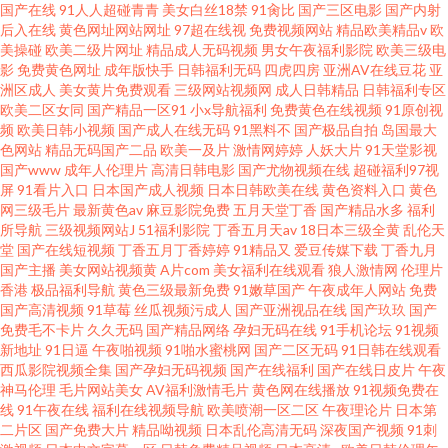
国产在线
91人人超碰青青
美女白丝18禁
91肏比
国产三区电影
国产内射
后入在线
黄色网址网站网址
97超在线视
免费视频网站
精品欧美精品v
欧
美操碰
欧美二级片网址
精品成人无码视频
男女午夜福利影院
欧美三级电
影
免费黄色网址
成年版快手
日韩福利无码
四虎四房
亚洲AV在线豆花
亚
洲区成人
美女黄片免费观看
三级网站视频网
成人日韩精品
日韩福利专区
欧美二区女同
国产精品一区91
小x导航福利
免费黄色在线视频
91原创视
频
欧美日韩小视频
国产成人在线无码
91黑料不
国产极品自拍
岛国最大
色网站
精品无码国产二品
欧美一及片
激情网婷婷
人妖大片
91天堂影视
国产www
成年人伦理片
高清日韩电影
国产尤物视频在线
超碰福利97视
屏
91看片入口
日本国产成人视频
日本日韩欧美在线
黄色资料入口
黄色
网三级毛片
最新黄色av
麻豆影院免费
五月天堂丁香
国产精品水多
福利
所导航
三级视频网站J
51福利影院
丁香五月天av
18日本三级全黄
乱伦天
堂
国产在线短视频
丁香五月丁香婷婷
91精品又
爱豆传媒下载
丁香九月
国产主播
美女网站视频黄
A片com
美女福利在线观看
狼人激情网
伦理片
香港
极品福利导航
黄色三级最新免费
91嫩草国产
午夜成年人网站
免费
国产高清视频
91草莓
丝瓜视频污成人
国产亚洲视品在线
国产玖玖
国产
免费毛不卡片
久久无码
国产精品网络
孕妇无码在线
91手机论坛
91视频
新地址
91日逼
午夜啪视频
91啪水蜜桃网
国产二区无码
91日韩在线观看
西瓜影院视频全集
国产孕妇无码视频
国产在线福利
国产在线日皮片
午夜
神马伦理
毛片网站美女
AV福利激情毛片
黄色网在线播放
91视频免费在
线
91午夜在线
福利在线视频导航
欧美喷潮一区二区
午夜理论片
日本第
二片区
国产免费大片
精品呦视频
日本乱伦高清无码
深夜国产视频
91刺