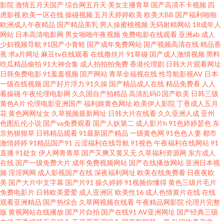
影院
激情五月天国产
综合网五月天
美女主播青草
国产高清不卡视频
四
看91在线 91九色色窝窝 国产内射播放 老湿机试看福利 欧美另类日韩 日韩成
虎影视
欧美一区在线
操碰视频
五月天婷婷欧美
欧美大BB
国产福利啪啪
欧洲成人午夜精品
国产精品美乳
男人操蜜桃视频
无码射精网站
18成年人
网站
日本高清电影网
男女啪啪午夜视频
免费电影在线观看
亚洲ab
成人
人动漫 影视先锋色色 超碰超频人人色 韩日专区 欧美性精品 五月天激情社区
少妇视频导航
91国产小青蛙
国产成年免费网站
国产视频高清在线
精品香
蕉
求a片网址
麻豆tv在线观看
在线撸丝片
91草碰
国产成人激情视频
黑料
99超碰自拍 国产精品成人网站 欧美成人www 婷婷色黑料91 自拍超碰天天看
吃瓜精品偷拍
91大神合集
成人拍拍拍免费
香港伦理剧
日韩大片观看网址
日韩免费电影
91羞羞视频
国产网站
青草全福视在线
性导航影视AV
日本
一级在线视频
国产好片浮力
91久操
国产精品成人在线
精品免费看
人人
91中文国产精品 福利网站导航 91传媒抖音 国产情侣AV激情 欧洲色三级 日韩
看操碰
午夜伦理电影网
久久国自产拍精品
高清乱码0
国产欧美
日韩三级
黄色A片
伦理电影亚洲国产
福利姬黄色网址
欧美伊人影院
丁香成人五月
av片网站 午夜第一av社区 午夜情爱影院 91九色在线磁力 超碰资源网 色五月
花
黄色网网址女
久草视频最新网址
日韩大片在线看
久久亚洲人成
亚州
色图乱伦小说
国产va免费观看
国产人妖第二
成人影片h
91色婷婷瑟色
东
京热狠狠草
日韩精品观看
91最新国产精品
一级黄色网
91色色人妻
都市
在线 avtt一牛网 美女福利视频导航 91探花一区在线 久久停停 国产精品香蕉
激情婷婷
91精品国产91
云涩福利在线导航
91视色
午夜福利在线网站
91
直播
91处女
伊人网青青草
国产又爽又黄又无
久草福利资源网
东方成人
国产 51福利视频 国产后入自慰大片 欧美性爱综合久久 亚洲成人一区 A片w影
在线
国产一级免费大片
成年免费视频网站
国产在线播放网站
亚洲日本视
频
淫淫网网
成人影视国产在线
深夜福利网址
欧美在线免费看
日夜夜欧
美
国产大片中文字幕
国产片91
操久婷婷
91视频你懂得
黄色三级片毛片
院 操人人操 大香蕉伊人成人网 国产综合野草婷婷 国产成人东方AV 国产传媒
免费电影片
日韩欧美爱爱
成人亚洲区
欧美性16
成人色情黄片在线
在线
观看亚洲精品
国产热综合
久草网视频在线看
午夜精品网影院
伦理片完整
系列 国产精品资源站 久久瑟视频 欧美性生活儿网站 av撸撸com 老湿机97老
版
黄视网站在线播放
国产片自拍
国产在线91
AV亚洲网址
国产经典三级