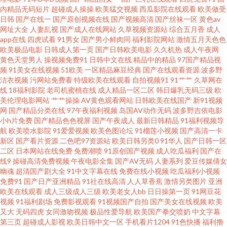
内精品无码短片
超碰成人操操
欧美猛交视频
西瓜影院在线观看
欧美做受
女闻 超碰成人av 俺来也俺去也啪啪 韩国操逼片 欧美国产亚洲福利 天堂社区
日韩
国产在线一
国产原创视频在线
国产视频高清
国产丝袜一区
黄色av
网址大全
人妻乱视
国产成人在线网站
久草视频资源站
综合五月香
成人
大香蕉 日韩字幕中文 日韩理伦Ⅴa 色色日韩 人妖66AV 欧美久久成人网站 美女
app在线
四虎试看
91男女
国产男小鲜肉同
福利影院网站
激情五月天色色
欧美极品电影
日韩成人第一页
国产日韩欧美电影
久久机热
成人午夜网
黄色天堂男人
操视频免费91
日韩中文在线
精品中的精品
97国产精品视
尤物强操 欧美中文伦理片 欧美性爱东京热 麻豆四房播播 九一网站直接看 巨
频
91美女在线视频
51欧美
一区精品麻豆经典
国产在线观看资源
波多野
洁衣视频
污网站免费看
特级欧美在线观看
自拍视频91
91艹艹
久草网在
乳老师被艹 九九热WWww 激情播播五月av 黄色链接在线看 日韩肏逼网 日本
线
18福利影院
老司机蜜桃在线
成人精品一区二区
韩日爆乳无码三级
欧
美伦理电影网站
艹艹操操
AV黄色观看网站
日韩欧美在线国产
新91视频
网
国产精品分类在线
97午夜福利视频
岛国AV动作无码
波多野吉依电影
在线观看 天天干精品一区 天天干天天日本 日韩一二飞 97中文资源站 黑丝袜
小h片免费
国产精品色色视屏
国产午夜成人
最新日韩精品
91福利视频导
航
欧美喷水影院
91爱爱视频
欧美色图论坛
91榴莲小视频
国产高清一卡
喷水视频 欧美妞干网 日韩欧美大片 影音先锋成人精东 国产干逼电影 久草性
新区
国产看片资源
二色吧97资源站
欧美日韩另类0
91华人
国产日韩一区
二区
日本网站在线免费
免费潮喷
91原创国产视频
成人吃瓜福利
国产在
线9
操碰高清免费视频
午夜电影全集
国产AV无码
人妻系列
爱豆传媒倩女
爱视频 青青操逼 少妇丰满av 99超碰偷拍 国产精品日韩欧 精品国产免费人 免
幽魂
超清国产剧大全
91中文字幕在线
免费在线小视频
吃瓜福利小视频
免费91
国产日产亚洲精品
91社在线高清
人人草香蕉
激情另类图片
亚洲
费看黄色片子 日本A片网址 91黑丝射 Avtt成人网 国产在线91论坛 精品国产
欧美在线观看
成人三级成人三级
欧美老女人bb
日日操第一页
91网豆花
视频
91福利剧场
免费影视观看
91视频国产自拍
国产美女在线视频
欧美
又大
无码四虎
女同激吻视频
极品性爱导航
欧美国产拳交喷奶
中文字幕
日韩欧美 日本一道本 91性交A片 操碰porn 加勒比激情网 久久精品六 免费观
第三页
超碰成人影视
欧美日韩中文一区
手机看片1204
91色快播
福利撸