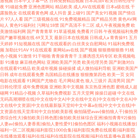
激视频
日本中文字幕一区
日韩免费精品视频
日本高清v
欧美日韩伦理午
夜
91碰超免费
亚洲色图网站
精品欧美
成人AV在线观看
日本a级在线
干
露脸熟女
在线观看黄色网
成人抖音
爰上碰91
国产美女91视频
国产情侣
片
97人人看
国产三级视频在线
91免费视频精品
国产精品另类
黄色AV网
站人
黄色91福利社
污网址18禁
国产高清不卡二区
成人午夜视频免费
欧
美激情福利网
国产青青青草
91草逼视频
免费看片日韩
午夜视频福利免费
国产嫩草视频在线
69叉叉叉
最新日本在线视频
日韩成人a
青青操91
五月
天婷婷
91短视频在线
国产在线观看的
白丝美女自慰网站
91福利免费视
频
加勒比91AV
91在线观看
黄网站av在线
国产视频
狠狠擼狠狠擼
91桃
色小视频
91激情
91干啪啪
青青操青青干
主播诱惑无码专区
欧美视频电
影
91播放
麻豆桃色网站
亚洲欧美国产另类
欧美伦理另类
国产刺激对白
在线观看91精品
欧美成年视频
操碰操揉
成人微拍福利导航
亚洲欧美国产
日韩
成年在线观看免费
岛国精品在线播放
狠狠撸第四色
欧美一页
女同
电影在线观看
91网国产尤物在
毛片网站黄色
狼人三级片
高清男同
国产
日韩伦理淫
成年免费视频
亚洲欧美中文视频
东京热亚洲色图
蜜桃成人超
碰网
91精品小视频
久草福利免费视影
五月天堂网
操操日超碰
中文在线
无码高潮潮喷在线|中文在线中文A|中文在线中文在|中文在线中文在A|中
文在线中文资源|中文在线最新版天堂8|中文中幕a在线|中文中文在线|中
文资源在线天堂库8|中文自拍欧美影视
偷拍隔壁avav|偷拍狼人干|偷拍另
类综合性大|偷拍欧美日韩色图|偷拍欧美丝袜综合亚洲|偷拍青青92|偷拍
人妻av|偷拍人妻香蕉|偷拍人妻性爱91|偷拍色图区
福利小视频在线播放|
福利一区二区视频|福利影院1000合集|福利影院免费在线观看|福利影院
在线播放观看|福利在线|福利在线影院在线视频|福利在线直播4k直播|高