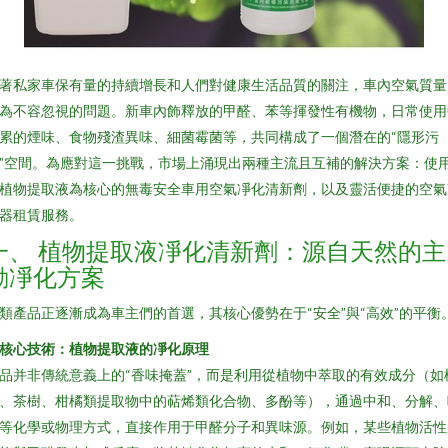
著私家車保有量的持續增長和人們對健康生活品質的關注，車內空氣質量
為不容忽視的問題。新車內飾釋放的甲醛、苯等揮發性有機物，日常使用
累的煙味、食物殘渣異味、細菌霉菌等，共同構成了一個潛在的“隱形污
”空間。為應對這一挑戰，市場上涌現出兩種主流且互補的解決方案：使
植物提取液為核心的無毒安全車用空氣凈化清新劑，以及靈活便捷的空氣
器租賃服務。
一、 植物提取液凈化清新劑：源自天然的主
動凈化方案
類產品正逐漸成為車主們的首選，其核心優勢在于“安全”與“高效”的平衡
. 核心技術：植物提取液的凈化原理
品并非傳統意義上的“香味掩蓋”，而是利用從植物中萃取的有效成分（如
、茶樹、柑橘類提取物中的萜烯類化合物、多酚等），通過中和、分解、
等化學或物理方式，直接作用于甲醛分子和異味源。例如，某些植物活性