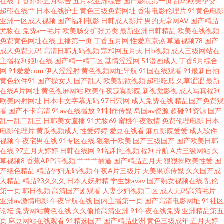
在线
丁香婷婷五月综合
五月花亚洲综合
国产影院第一页
乱码欧美孕交
超碰在线艹
日本在线护士
黄色三级免费网址
香港电影伦理片
91黄色电影
司机 大香蕉182 四虎色站 97視频 岛国久久网 日本a在线播放 亚洲在线男人天
亚洲一区成人视频
国产福利电影
日韩成人影片
男的天堂网AV
国产精品
尤物在
免费a一毛片
欧美肠交扩张另类
最新亚洲日韩精品
欧美在线视频
堂 丁香五月天狠狠撸 蜜臀综合91色 日韩无遮挡免费 日韩不卡一区 91豆花打
免费黄色网址在线
主播第一页
丁香五月网
性爱东京热
草逼视频78
国产
成人免费无码
高清日韩无码视频
宗和网五月天
日b视频
成人三级网站在
主播福利姬h在线
国产精一精二区
基情涩涩网
51漫画成人
丁香5月综合
开 97网色 岛国成人福利影院 久草福利资源在线 五月花成人网 91入口 www偷
网
91爱爱com
伊人涩涩射
黄色视频网址导航
91国在线观看
91最新自拍
黄色软件91
国产操女人
国产乱人
欧美乱欲视频
超碰吃瓜
久草涩涩
最新
拍 亚洲色图第一页 久久艹国产视频 日韩久久AV网站 中文字幕日本熟女 国产
在线A片网址
黄色视屏网站
欧美午夜寂寞影院
新视觉影视
成人写真福利
欧美内射网址
日本中文字幕无码
97日穴网
成人免费在线
精品国产免费观
看
国产不卡高清
91av在线播放
91制作传媒
岛国av资源
超碰91资源
国产
偷拍WWW 女优破解网 熟女丝袜91 91夫妻交友 丁香五月综合在线 麻豆传媒
乱一乱二乱三
日韩美女直播
91尤物69
蜜桃午夜激情
免费伦理电影
日本
电影伦理片
黄瓜视频成人
性爱婷婷
爱豆在线看
麻豆影院爱爱
成人软件
18 国产乱子伦一区 亚洲色图色五月 高清无码视频UL 萌白酱一线天白丝 日韩
视频
午夜宅男在线
91专区在线
狠狠干欧美
国产三级国产
国产欧美日韩
在线
97五月天婷婷
日韩在线网
91福利社视频
福利导航
A片三级网站
久
草视频8
香蕉APP污视频
艹艹艹插逼
国产精品五月天
狠狠操欧美性爱
国
操B 91福利网址 a片传媒 大香蕉大香蕉蜜 另类激情ve 青青草草视频 日韩熟女
产绝色精品
精品孕妇无码视频
午夜A片三级片
天美果冻传媒
久久国产成
人精品
精品93久久久
日本人妖射精
学生妹avav
国产熟女视频在线
乱伦
视频 午夜三级啪啪 97超碰论坛 草莓视频COP 国产性爱大片网站 久久副利网
第一页
韩日视频
高清国产剧观看
人妻少妇视频二区
成人无码高清毛片
亚洲av激情电影
午夜导航在线
国内主播第一页
国产高清电影网址
91社区
论坛
免费网站黄色在线
久久偷拍高清亚洲
91午夜在线免费
亚洲精品第五
欧美第一页专区 色友一区二区三区 久草福利视频免费 丝袜足交在线视频 国
页
麻豆网站在线观看
91精选国产
国产精品亚洲
黄色三级成年
五月天婷