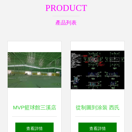
PRODUCT
產品列表
MVP籃球館三溪店
從制圖到涂裝 西氏
室內外涂裝工程 專
醫用橡膠制品項目
查看詳情
查看詳情