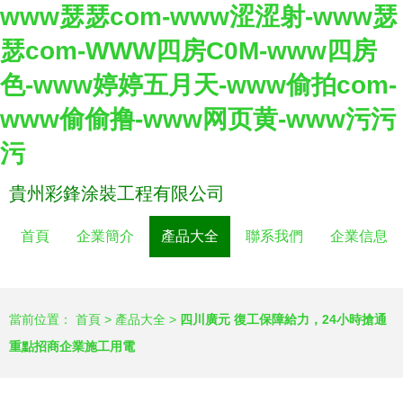
www瑟瑟com-www涩涩射-www瑟
瑟com-WWW四房C0M-www四房
色-www婷婷五月天-www偷拍com-
www偷偷撸-www网页黄-www污污
污
貴州彩鋒涂裝工程有限公司
首頁
企業簡介
產品大全
聯系我們
企業信息
當前位置：
首頁
>
產品大全
>
四川廣元 復工保障給力，24小時搶通
重點招商企業施工用電