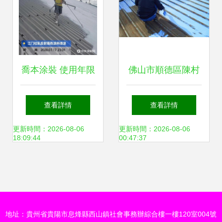
喬本涂裝 使用年限
佛山市順德區陳村
過后如何翻新外墻
鎮福升鋅鐵瓦翻新
查看詳情
查看詳情
涂料？
防銹補漏公司 涂裝
更新時間：2026-08-06
更新時間：2026-08-06
18:09:44
00:47:37
工程的專業守護者
地址：貴州省貴陽市息烽縣西山鎮社會事務辦綜合樓一樓120室004號