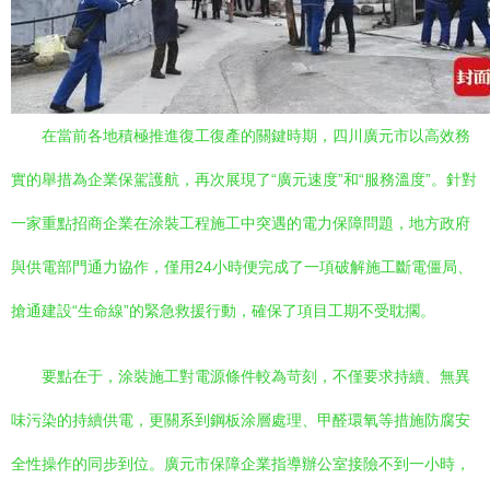
在當前各地積極推進復工復產的關鍵時期，四川廣元市以高效務
實的舉措為企業保駕護航，再次展現了“廣元速度”和“服務溫度”。針對
一家重點招商企業在涂裝工程施工中突遇的電力保障問題，地方政府
與供電部門通力協作，僅用24小時便完成了一項破解施工斷電僵局、
搶通建設“生命線”的緊急救援行動，確保了項目工期不受耽擱。
要點在于，涂裝施工對電源條件較為苛刻，不僅要求持續、無異
味污染的持續供電，更關系到鋼板涂層處理、甲醛環氧等措施防腐安
全性操作的同步到位。廣元市保障企業指導辦公室接險不到一小時，